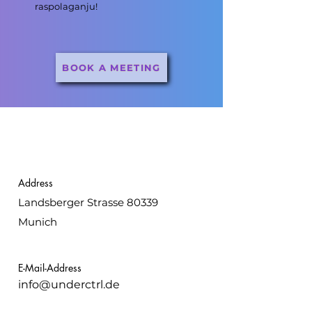
raspolaganju!
BOOK A MEETING
Address
Landsberger Strasse 80339
Munich
E-Mail-Address
info@underctrl.de